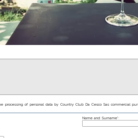
he processing of personal data by Country Club Da Cesco Sas commercial purpos
gestione della programmazione ASP, html, javascript, css.
Name and Surname*:
mite sistema di gestione contenuti "Ecubex" di proprietà di Fabio Ortile.
r in Italia: