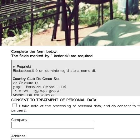
Complete the form below:
The fields marked by * (asterisk) are required
» Proprietà
Biodacesco.it è un dominio registrato a nome di:
Country Club Da Cesco Sas
via Chiesure 17
31030 - Borso del Grappa - (TV)
Tel e Fax +39 0424 524270
Mobile +39 329 4040389
C.f. e P.Iva 04102680263
CONSENT TO TREATMENT OF PERSONAL DATA
I take note of the processing of personal data, and do consent to t
» Sviluppo Grafico
partners).
Il sito è stato sviluppato da Ewebb di Fabio Ortile (www.ewebb.it) per la 
Company:
» Gestione Contenuti
I contenuti sono gestiti su server Windows 2000 su database Msaccess, tra
» Localizzazione del sito Web
Address*:
Biodacesco.it si trova in hosting presso la seguente azienda, con data cente