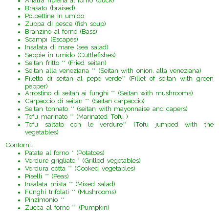
Anatra ripiena al forno (duck)
Brasato (braised)
Polpettine in umido
Zuppa di pesce (fish soup)
Branzino al forno (Bass)
Scampi (Escapes)
Insalata di mare (sea salad)
Seppie in umido (Cuttlefishes)
Seitan fritto ** (Fried seitan)
Seitan alla veneziana ** (Seitan with onion, alla veneziana)
Filetto di seitan al pepe verde** (Fillet of seitan with green
pepper)
Arrostino di seitan ai funghi ** (Seitan with mushrooms)
Carpaccio di seitan ** (Seitan carpaccio)
Seitan tonnato ** (seitan with mayonnaise and capers)
Tofu marinato ** (
Marinated Tofu )
Tofu saltato con le verdure** (
Tofu jumped with the
vegetables)
Contorni:
Patate al forno * (Potatoes)
Verdure grigliate * (Grilled vegetables)
Verdura cotta ** (Cooked vegetables)
Piselli ** (
Peas)
Insalata mista ** (
Mixed salad)
Funghi trifolati ** (
Mushrooms)
Pinzimonio **
Zucca al forno ** (
Pumpkin)