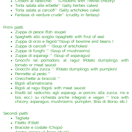
Crostini al radicchio ** (Croutons with Treviso chicory)
Torta salata alle erbette** (salty herbes cakes)
Torta salata ai carciofi** (Salty artichokes cake)
Fantasia di verdure crude** (crudity in fantasy)
Primi piatti:
Zuppa di pesce (fish soupe)
Spaghetti allo scoglio (spaghetti with friut of sea)
Zuppa di orzo e fagioli**(
Soup of bowline and beans )
Zuppa di carciofi ** (
Soup of artichokes)
Zuppa di funghi ** (
Soup of mushrooms)
Zuppa di asparagi ** (Soup of asparagus)
Gnocchi (al pomodoro, al ragù) (Potato dumplings with
tomato or meat sauce)
Gnocchi alla zucca ** (Potato dumplings with pumpkin)
Pennette al pesto **
Orecchiette ai broccoli **
Bigoli all’amatriciana
Bigoli al ragù (bigoli with meat sauce)
Risotti (al radicchio, agli asparagi, ai porcini, alla zucca, risi e
bisi, ecc.) su richiesta anche integrali e vegan ** (rice with
chicory, asparagus, mushrooms, pumpkin, Biso di Borso, etc.)
Secondi piatti:
Tagliata
Filetto (Fillet)
Braciole e costate (Chops)