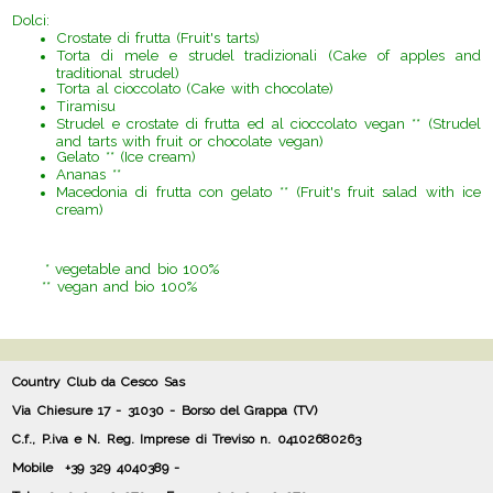
Dolci:
Crostate di frutta (Fruit's tarts)
Torta di mele e strudel tradizionali (Cake of apples and
traditional strudel)
Torta al cioccolato (Cake with chocolate)
Tiramisu
Strudel e crostate di frutta ed al cioccolato vegan ** (Strudel
and tarts with fruit or chocolate vegan)
Gelato ** (
Ice cream)
Ananas **
Macedonia di frutta con gelato ** (Fruit's fruit salad with ice
cream)
* vegetable and bio 100%
** vegan and bio 100%
Country Club da Cesco Sas
Via Chiesure 17 - 31030 - Borso del Grappa (TV)
C.f., P.iva e N. Reg. Imprese di Treviso n. 04102680263
Mobile
+39 329 4040389 -