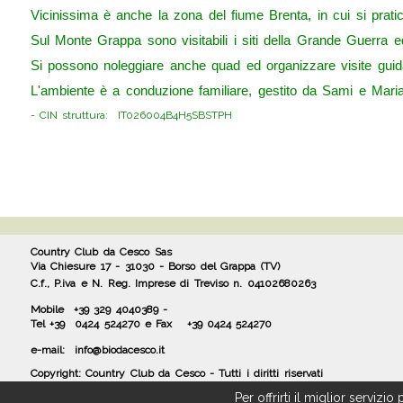
Vicinissima è anche la zona del fiume Brenta, in cui si pratica
Sul Monte Grappa sono visitabili i siti della Grande Guerra ed 
Si possono noleggiare anche quad ed organizzare visite guida
L'ambiente è a conduzione familiare, gestito da Sami e Mari
- CIN struttura: IT026004B4H5SBSTPH
Country Club da Cesco Sas
Via Chiesure 17 - 31030 - Borso del Grappa (TV)
C.f., P.iva e N. Reg. Imprese di Treviso n. 04102680263
Mobile
+39 329 4040389 -
Tel +39 0424 524270 e Fax
+39 0424 524270
e-mail: info@biodacesco.it
Copyright: Country Club da Cesco - Tutti i diritti riservati
Per offrirti il miglior servizio 