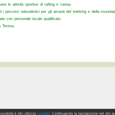
no le attività sportive di rafting e canoa.
i percorsi naturalistici per gli amanti del trekking e della mountai
te con personale locale qualificato.
a Teresa.
possibile il sito utilizza
cookies
. Continuando la navigazione nel sito au