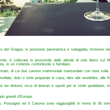
rso del Grappa, in posizione panoramica e soleggiata, immerso n
ecente, è collocata in prossimità delle attività di volo libero su
ra, in un contesto confortevole e familiare.
vato, di cui due camere matrimoniali mansardate con vista sulla pi
ate, dolci e torte preparate in casa, oltre alle omelettes, alle frit
tà nei dintorni, ricca di itinerari e spunti per le visite quotidiane,
più grandi d'Europa.
, Possagno ed Il Canova sono raggiungibili in meno di 30 minu