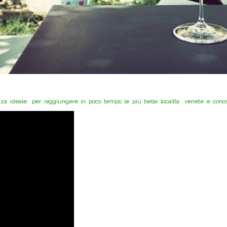
nza ideale per raggiungere in poco tempo le più belle località venete e conosc