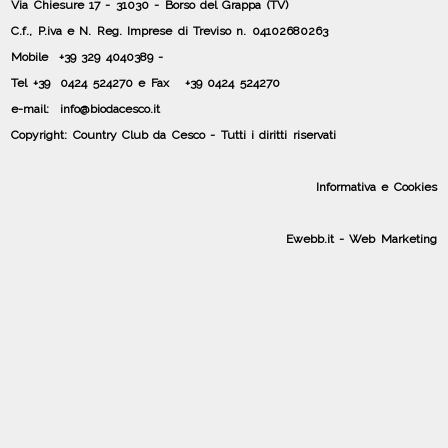
Via Chiesure 17 - 31030 - Borso del Grappa (TV)
C.f., P.iva e N. Reg. Imprese di Treviso n. 04102680263
Mobile
+39 329 4040389 -
Tel +39 0424 524270 e Fax
+39 0424 524270
e-mail: info@biodacesco.it
Copyright: Country Club da Cesco - Tutti i diritti riservati
Informativa e Cookies
Ewebb.it - Web Marketing