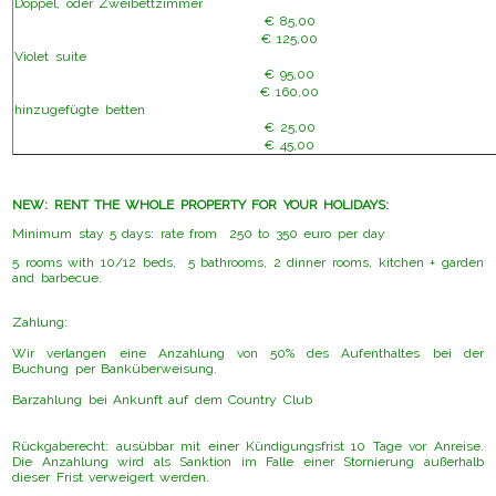
Doppel, oder Zweibettzimmer
€ 85,00
€ 125,00
Violet suite
€ 95,00
€ 160,00
hinzugefügte betten
€ 25,00
€ 45,00
NEW: RENT THE WHOLE PROPERTY FOR YOUR HOLIDAYS:
Minimum stay 5 days: rate from 250 to 350 euro per day
5 rooms with 10/12 beds, 5 bathrooms, 2 dinner rooms, kitchen + garden
and barbecue.
Zahlung:
Wir verlangen eine Anzahlung von 50% des Aufenthaltes bei der
Buchung per Banküberweisung.
Barzahlung bei Ankunft auf dem Country Club
Rückgaberecht: ausübbar mit einer Kündigungsfrist 10 Tage vor Anreise.
Die Anzahlung wird als Sanktion im Falle einer Stornierung außerhalb
dieser Frist verweigert werden.